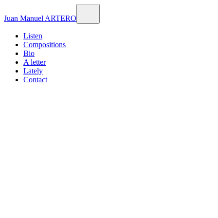
Juan Manuel ARTERO
Listen
Compositions
Bio
A letter
Lately
Contact