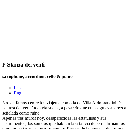
P
Stanza dei venti
saxophone, accordion, cello & piano
Esp
Eng
No tan famosa entre los viajeros como la de Villa Aldobrandini, ésta
‘stanza dei venti’ todavía suena, a pesar de que en las guías aparezca
señalada como ruina.
Apenas tres muros hoy, desaparecidas las estatuillas y sus
instrumentos, los sonidos que habitan la estancia deben -afirman los
eruditos- estar relacionados con los frescos de la bóveda, de los que